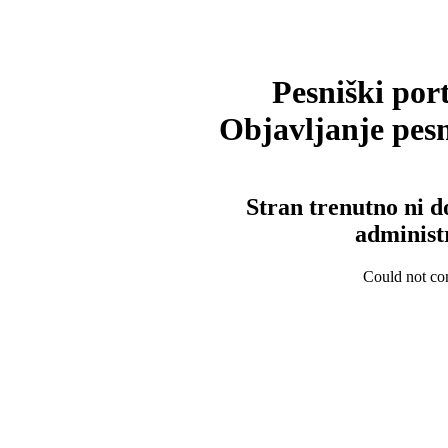
Pesniški port
Objavljanje pesm
Stran trenutno ni d
administ
Could not con