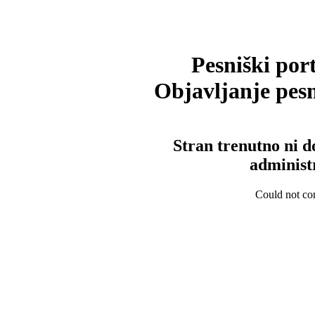
Pesniški port
Objavljanje pesm
Stran trenutno ni d
administ
Could not con