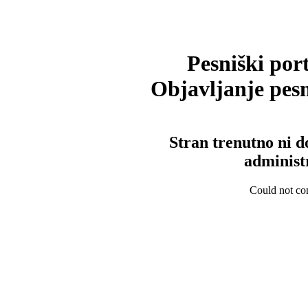
Pesniški port
Objavljanje pesm
Stran trenutno ni d
administ
Could not con