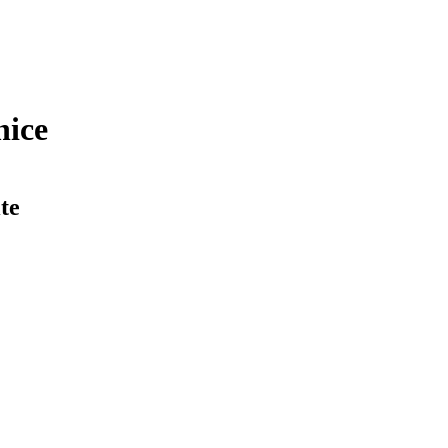
nice
te