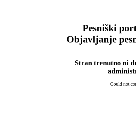
Pesniški port
Objavljanje pesm
Stran trenutno ni d
administ
Could not con