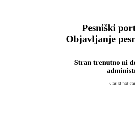
Pesniški port
Objavljanje pesm
Stran trenutno ni d
administ
Could not con