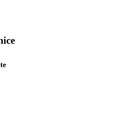
nice
te