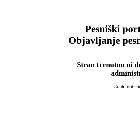
Pesniški port
Objavljanje pesm
Stran trenutno ni d
administ
Could not con