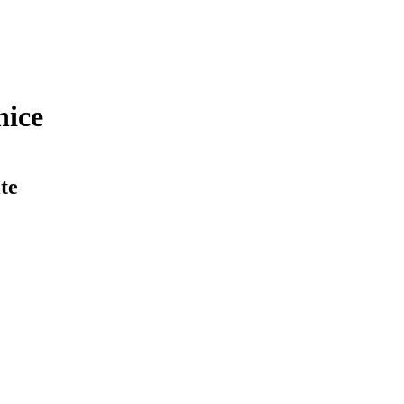
nice
te