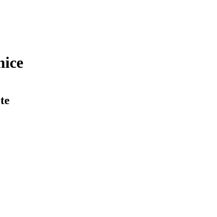
nice
te