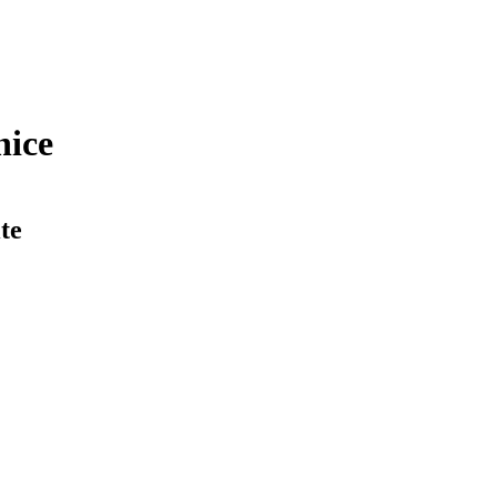
nice
te