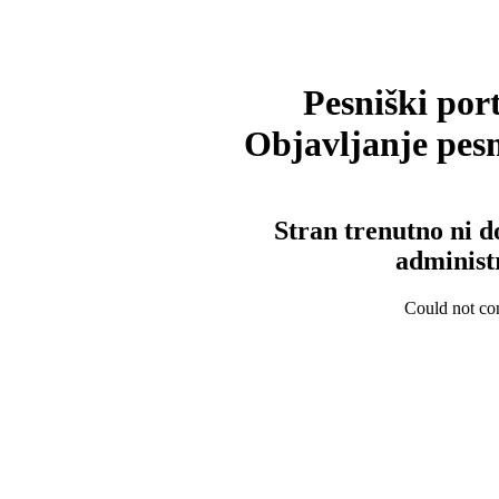
Pesniški port
Objavljanje pesm
Stran trenutno ni d
administ
Could not con