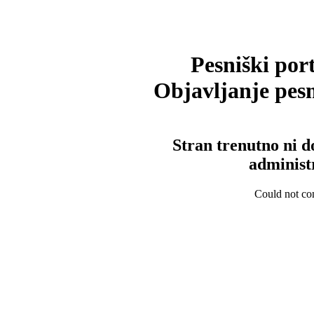
Pesniški port
Objavljanje pesm
Stran trenutno ni d
administ
Could not con