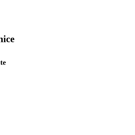
nice
te