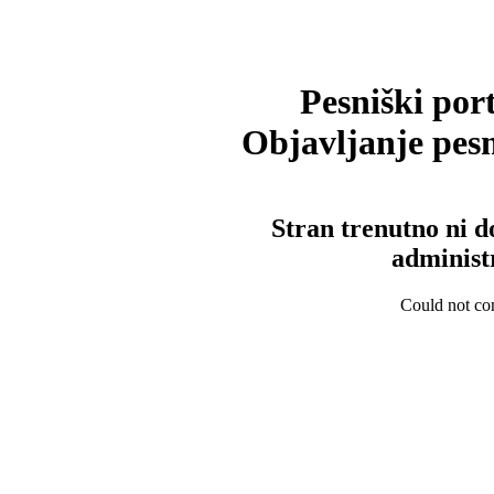
Pesniški port
Objavljanje pesm
Stran trenutno ni d
administ
Could not con