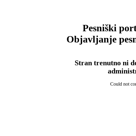
Pesniški port
Objavljanje pesm
Stran trenutno ni d
administ
Could not con