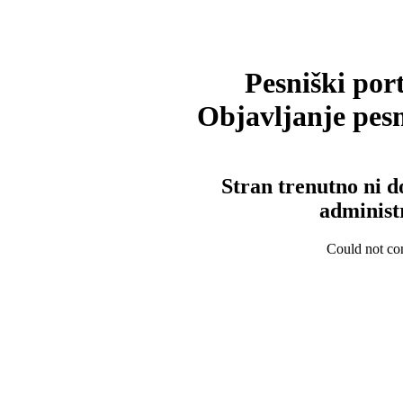
Pesniški port
Objavljanje pesm
Stran trenutno ni d
administ
Could not con