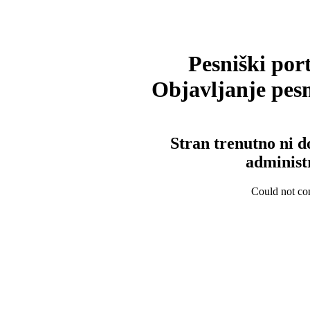
Pesniški port
Objavljanje pesm
Stran trenutno ni d
administ
Could not con