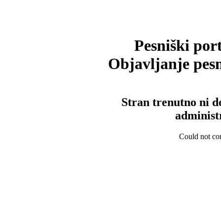
Pesniški port
Objavljanje pesm
Stran trenutno ni d
administ
Could not con