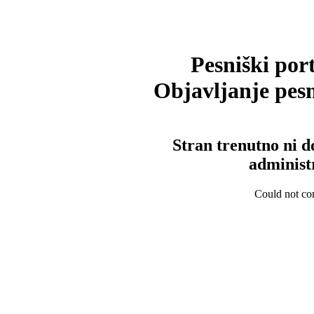
Pesniški port
Objavljanje pesm
Stran trenutno ni d
administ
Could not con