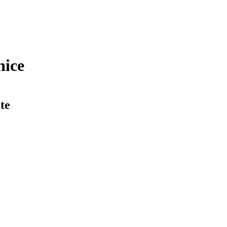
nice
te