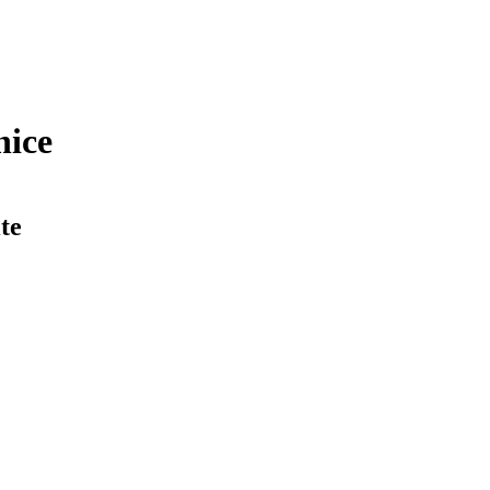
nice
te