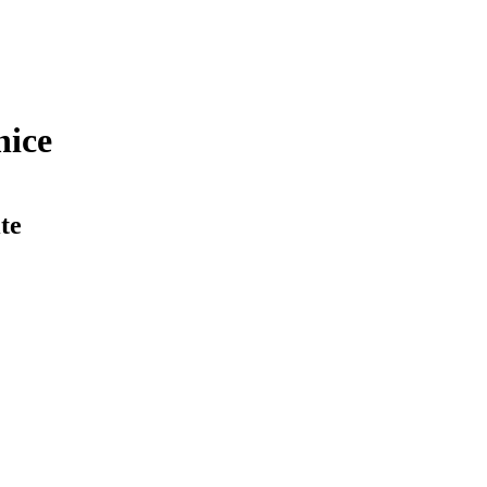
nice
te