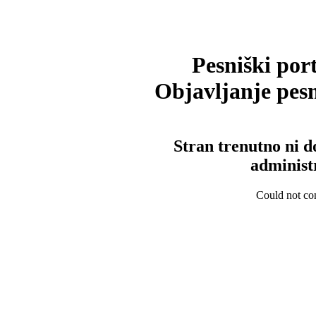
Pesniški port
Objavljanje pesm
Stran trenutno ni d
administ
Could not con