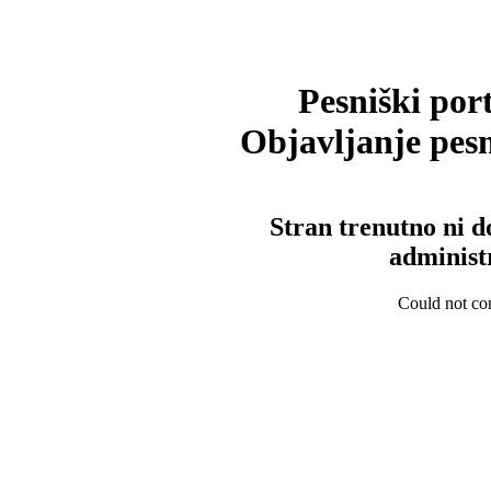
Pesniški port
Objavljanje pesm
Stran trenutno ni d
administ
Could not con