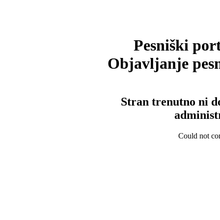
Pesniški port
Objavljanje pesm
Stran trenutno ni d
administ
Could not con