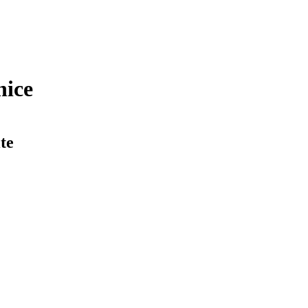
nice
te