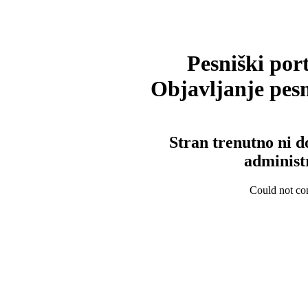
Pesniški port
Objavljanje pesm
Stran trenutno ni d
administ
Could not con