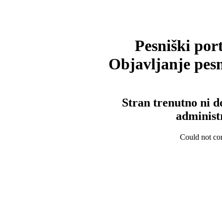
Pesniški port
Objavljanje pesm
Stran trenutno ni d
administ
Could not con