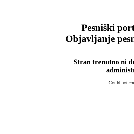
Pesniški port
Objavljanje pesm
Stran trenutno ni d
administ
Could not con