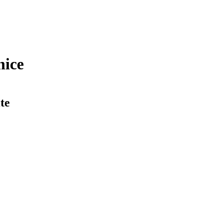
nice
te