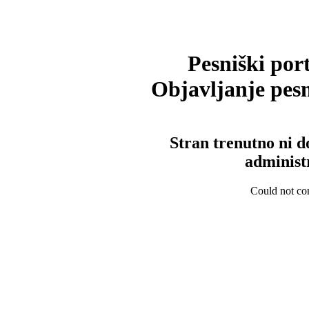
Pesniški port
Objavljanje pesm
Stran trenutno ni d
administ
Could not con