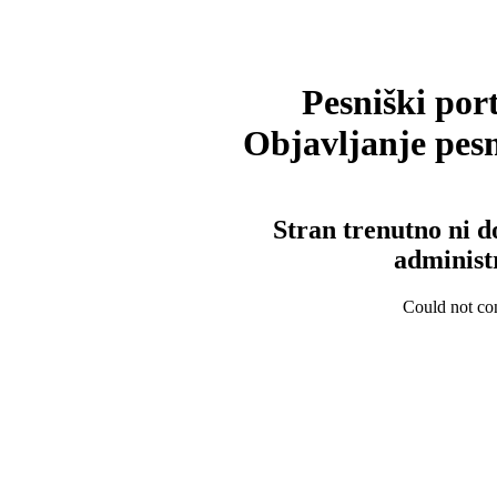
Pesniški port
Objavljanje pesm
Stran trenutno ni d
administ
Could not con