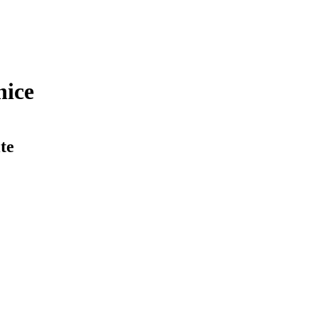
nice
te