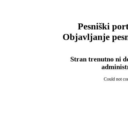
Pesniški port
Objavljanje pesm
Stran trenutno ni d
administ
Could not con