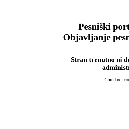
Pesniški port
Objavljanje pesm
Stran trenutno ni d
administ
Could not con