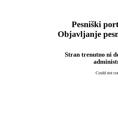
Pesniški port
Objavljanje pesm
Stran trenutno ni d
administ
Could not con