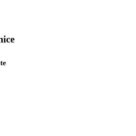
nice
te