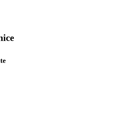
nice
te