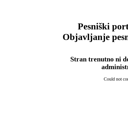
Pesniški port
Objavljanje pesm
Stran trenutno ni d
administ
Could not con