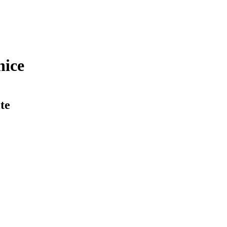
nice
te