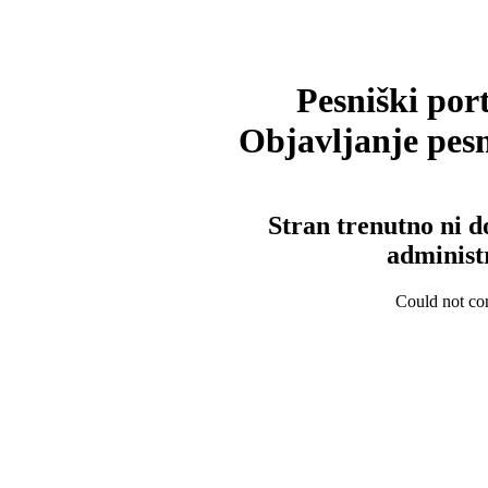
Pesniški port
Objavljanje pesm
Stran trenutno ni d
administ
Could not con