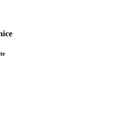
nice
te