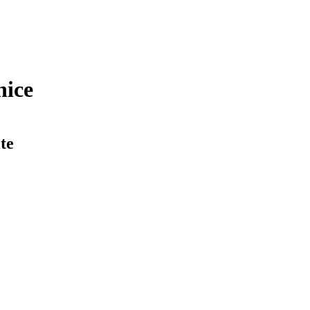
nice
te