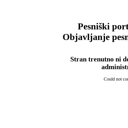
Pesniški port
Objavljanje pesm
Stran trenutno ni d
administ
Could not con