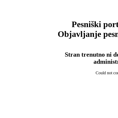
Pesniški port
Objavljanje pesm
Stran trenutno ni d
administ
Could not con