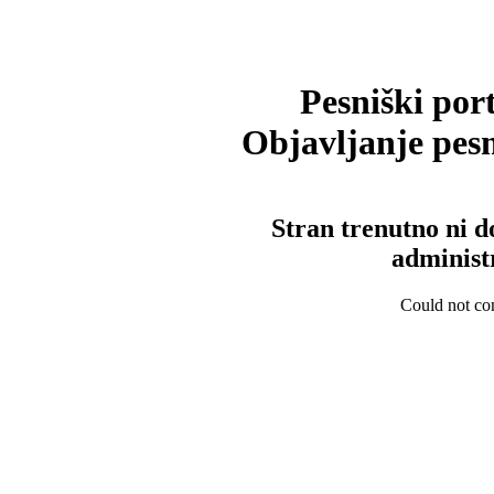
Pesniški port
Objavljanje pesm
Stran trenutno ni d
administ
Could not con