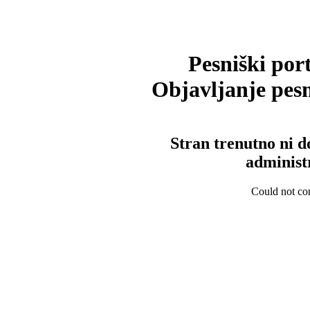
Pesniški port
Objavljanje pesm
Stran trenutno ni d
administ
Could not con