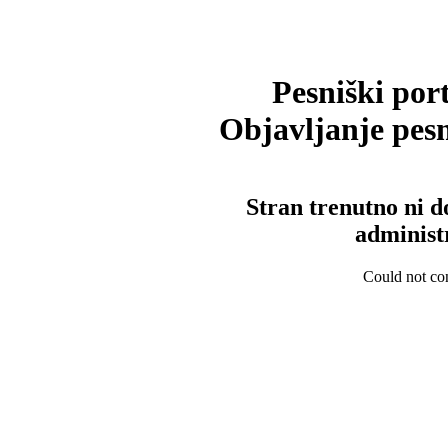
Pesniški port
Objavljanje pesm
Stran trenutno ni d
administ
Could not con