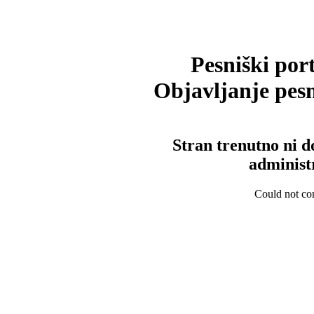
Pesniški port
Objavljanje pesm
Stran trenutno ni d
administ
Could not con